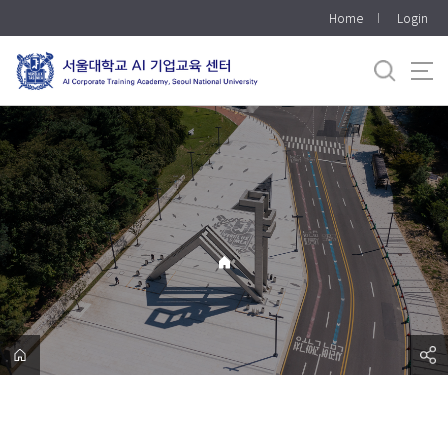
바
Home
Login
로
가
기
메
뉴