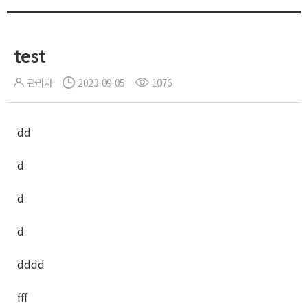
test
관리자
2023-09-05
1076
dd
d
d
d
dddd
fff