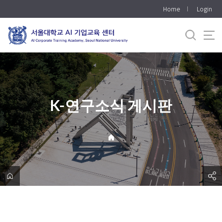
바
Home
Login
로
가
기
메
뉴
K-연구소식 게시판