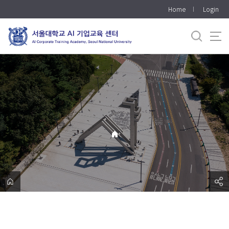
바
Home
Login
로
가
기
메
뉴