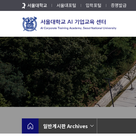
바
서울대학교
서울대포털
입학포털
증명발급
로
가
기
메
뉴
일반게시판 Archives